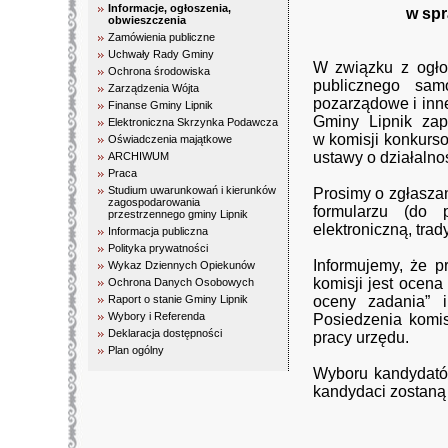
Informacje, ogłoszenia,
w spr
obwieszczenia
Zamówienia publiczne
Uchwały Rady Gminy
W związku z ogło
Ochrona środowiska
publicznego sa
Zarządzenia Wójta
pozarządowe i inn
Finanse Gminy Lipnik
Gminy Lipnik zap
Elektroniczna Skrzynka Podawcza
w komisji konkurso
Oświadczenia majątkowe
ustawy o działalnoś
ARCHIWUM
Praca
Studium uwarunkowań i kierunków
Prosimy o zgłaszan
zagospodarowania
formularzu (do 
przestrzennego gminy Lipnik
elektroniczną, tra
Informacja publiczna
Polityka prywatności
Informujemy, że p
Wykaz Dziennych Opiekunów
komisji jest ocen
Ochrona Danych Osobowych
Raport o stanie Gminy Lipnik
oceny zadania” i
Wybory i Referenda
Posiedzenia komi
Deklaracja dostępności
pracy urzędu.
Plan ogólny
Wyboru kandydató
kandydaci zostaną 