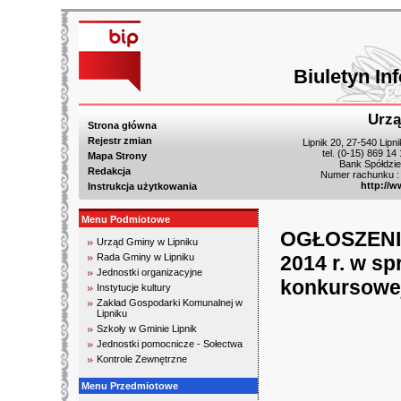
Biuletyn In
Urzą
Strona główna
Rejestr zmian
Lipnik 20, 27-540 Lipn
tel. (0-15) 869 14
Mapa Strony
Bank Spółdzie
Redakcja
Numer rachunku :
http://w
Instrukcja użytkowania
Menu Podmiotowe
OGŁOSZENIE
Urząd Gminy w Lipniku
Rada Gminy w Lipniku
2014 r. w s
Jednostki organizacyjne
konkursowe
Instytucje kultury
Zakład Gospodarki Komunalnej w
Lipniku
Szkoły w Gminie Lipnik
Jednostki pomocnicze - Sołectwa
Kontrole Zewnętrzne
Menu Przedmiotowe