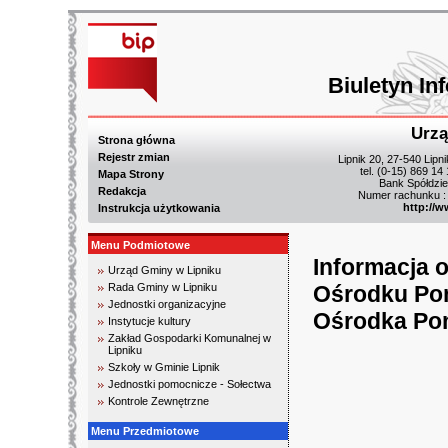
Biuletyn In
Urzą
Strona główna
Rejestr zmian
Lipnik 20, 27-540 Lipn
tel. (0-15) 869 14
Mapa Strony
Bank Spółdzie
Redakcja
Numer rachunku :
http://w
Instrukcja użytkowania
Menu Podmiotowe
Informacja 
Urząd Gminy w Lipniku
Rada Gminy w Lipniku
Ośrodku Pom
Jednostki organizacyjne
Ośrodka Pom
Instytucje kultury
Zakład Gospodarki Komunalnej w
Lipniku
Szkoły w Gminie Lipnik
Jednostki pomocnicze - Sołectwa
Kontrole Zewnętrzne
Menu Przedmiotowe