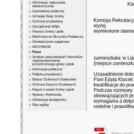
Informacje, ogłoszenia,
Ki
obwieszczenia
Zamówienia publiczne
Uchwały Rady Gminy
Komisja Rekrutacy
Ochrona środowiska
wyżej
Zarządzenia Wójta
wymienione stanow
Finanse Gminy Lipnik
Elektroniczna Skrzynka Podawcza
Oświadczenia majątkowe
ARCHIWUM
Praca
Studium uwarunkowań i kierunków
zamieszkała: w Lip
zagospodarowania
(miejsce zamieszk
przestrzennego gminy Lipnik
Informacja publiczna
Uzasadnienie dok
Polityka prywatności
Pani Edyta Klocek 
Wykaz Dziennych Opiekunów
kwalifikacje do p
Ochrona Danych Osobowych
Raport o stanie Gminy Lipnik
Podczas rozmowy k
Wybory i Referenda
obowiązujących pr
Deklaracja dostępności
wymagania a doty
Plan ogólny
rzetelne i prawidł
Pełna treść