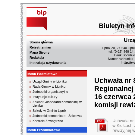
Biuletyn In
Urzą
Strona główna
Rejestr zmian
Lipnik 20, 27-540 Lipn
tel. (0-15) 869 14
Mapa Strony
Bank Spółdzie
Redakcja
Numer rachunku :
http://w
Instrukcja użytkowania
Menu Podmiotowe
Uchwała nr 
Urząd Gminy w Lipniku
Rada Gminy w Lipniku
Regionalnej
Jednostki organizacyjne
16 czerwca 
Instytucje kultury
Zakład Gospodarki Komunalnej w
komisji rewi
Lipniku
Szkoły w Gminie Lipnik
Jednostki pomocnicze - Sołectwa
Uchwała nr
Kontrole Zewnętrzne
w Kielcach 
rewizyjnej 
Menu Przedmiotowe