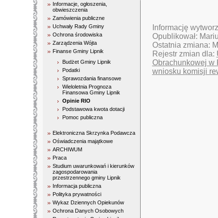
Informacje, ogłoszenia,
obwieszczenia
Zamówienia publiczne
Uchwały Rady Gminy
Informację wytwor
Ochrona środowiska
Opublikował: Mari
Zarządzenia Wójta
Ostatnia zmiana: 
Finanse Gminy Lipnik
Rejestr zmian dla:
Obrachunkowej w Ki
Budżet Gminy Lipnik
Podatki
wniosku komisji re
Sprawozdania finansowe
Wieloletnia Prognoza
Finansowa Gminy Lipnik
Opinie RIO
Podstawowa kwota dotacji
Pomoc publiczna
Elektroniczna Skrzynka Podawcza
Oświadczenia majątkowe
ARCHIWUM
Praca
Studium uwarunkowań i kierunków
zagospodarowania
przestrzennego gminy Lipnik
Informacja publiczna
Polityka prywatności
Wykaz Dziennych Opiekunów
Ochrona Danych Osobowych