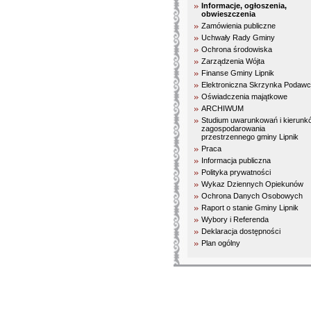
Informacje, ogłoszenia,
obwieszczenia
Zamówienia publiczne
Uchwały Rady Gminy
Ochrona środowiska
Zarządzenia Wójta
Finanse Gminy Lipnik
Elektroniczna Skrzynka Podaw
Oświadczenia majątkowe
ARCHIWUM
Studium uwarunkowań i kierunk
zagospodarowania
przestrzennego gminy Lipnik
Praca
Informacja publiczna
Polityka prywatności
Wykaz Dziennych Opiekunów
Ochrona Danych Osobowych
Raport o stanie Gminy Lipnik
Wybory i Referenda
Deklaracja dostępności
Plan ogólny