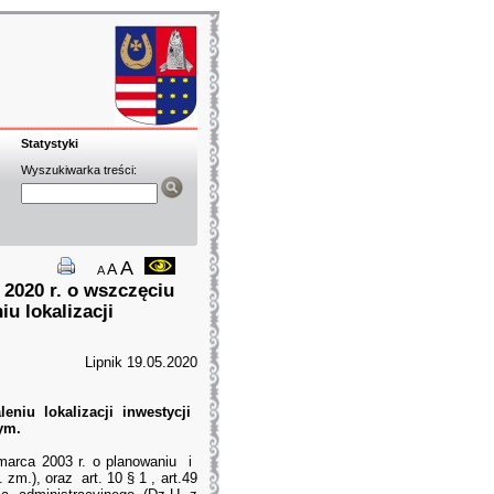
Statystyki
Wyszukiwarka treści:
A
A
A
2020 r. o wszczęciu
u lokalizacji
Lipnik 19.05.2020
eniu lokalizacji inwestycji
ym.
marca 2003 r. o planowaniu i
m.), oraz art. 10 § 1 , art.49