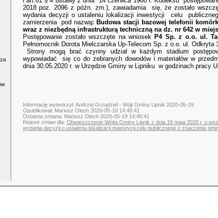
i art.61 § 4 ustawy z dnia 14 czerwca 1960 r. Kodeksu postępowan
2018 poz. 2096 z późn. zm.), zawiadamia się, że zostało wszc
wydania decyzji o ustaleniu lokalizacji inwestycji celu public
zamierzenia pod nazwą
: Budowa stacji bazowej telefonii kom
wraz z niezbędną infrastrukturą techniczną na dz. nr 642 w miej
Postępowanie zostało wszczęte na wniosek
P4 Sp. z o.o. ul. 
Pełnomocnik Dorota Mielczarska Up-Telecom Sp. z o.o. ul. Odkryta 
Strony mogą brać czynny udział w każdym stadium postępowa
wypowiadać się co do zebranych dowodów i materiałów w przedmi
cza
dnia 30.05.2020 r. w Urzędzie Gminy w Lipniku w godzinach pracy U
ów
Informację wytworzył: Andrzej Grządziel - Wójt Gminy Lipnik 2020-05-19
Opublikował: Mariusz Olech 2020-05-19 14:45:41
Ostatnia zmiana: Mariusz Olech 2020-05-19 14:45:41
Rejestr zmian dla:
Obwieszczenie Wójta Gminy Lipnik z dnia 19 maja 2020 r. o ws
wydania decyzji o ustaleniu lokalizacji inwestycji celu publicznego o znaczeniu gm