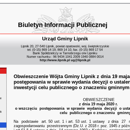
Biuletyn Informacji Publicznej
Urząd Gminy Lipnik
Lipnik 20, 27-540 Lipnik, powiat opatowski, woj. świętokrzyskie
tel. (0-15) 869 14 19, 869 14 10, fax. (0-15) 869 17 54
Bank Spółdzielczy w Tarnobrzegu o/w Lipniku
Numer rachunku : 96 9434 1041 2009 1940 0884 0014
http://www.lipnik.pl
ug@lipnik.pl
Obwieszczenie Wójta Gminy Lipnik z dnia 19 maja 
postępowania w sprawie wydania decyzji o ustaleni
inwestycji celu publicznego o znaczeniu gminnym
w
OBWIESZCZENIE
z dnia 19 maja 2020 r.
o wszczęciu postępowania w sprawie wydania decyzji o ustal
a
celu publicznego o znaczeniu gminn
Na podstawie art. 50 ust. 1 i art. 53 ust. 1 ustawy z dnia 27 
zagospodarowaniu przestrzennym (Dz.U. z 2018 r. poz. 1945 z późn. z