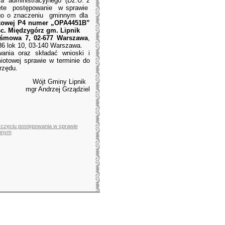
ia administracyjnego (Dz.U. z
zęte postępowanie w sprawie
znego o znaczeniu gminnym dla
órkowej P4 numer „OPA4451B”
sc. Międzygórz gm. Lipnik
Taśmowa 7, 02-677 Warszawa
,
36 lok 10, 03-140 Warszawa.
nia oraz składać wnioski i
otowej sprawie w terminie do
rzędu.
Wójt Gminy Lipnik
mgr Andrzej Grządziel
zczęciu postępowania w sprawie
innym