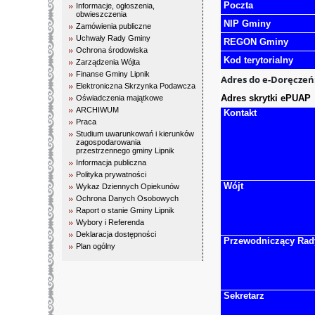
Poczta
Informacje, ogłoszenia,
obwieszczenia
NIP Gminy
Zamówienia publiczne
Uchwały Rady Gminy
REGON Gminy
Ochrona środowiska
Kod terytorialny
Zarządzenia Wójta
Finanse Gminy Lipnik
Adres do e-Doręczeń
Elektroniczna Skrzynka Podawcza
Adres skrytki ePUAP
Oświadczenia majątkowe
ARCHIWUM
Kontakt
Praca
Studium uwarunkowań i kierunków
zagospodarowania
przestrzennego gminy Lipnik
Informacja publiczna
Polityka prywatności
Wójt
Wykaz Dziennych Opiekunów
Ochrona Danych Osobowych
Raport o stanie Gminy Lipnik
Wybory i Referenda
Deklaracja dostępności
Przewodniczący Rad
Plan ogólny
Sekretarz