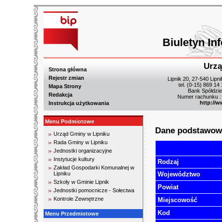
Biuletyn In
Urzą
Strona główna
Rejestr zmian
Lipnik 20, 27-540 Lipn
tel. (0-15) 869 14
Mapa Strony
Bank Spółdzie
Redakcja
Numer rachunku :
http://w
Instrukcja użytkowania
Menu Podmiotowe
Dane podstawow
Urząd Gminy w Lipniku
Rada Gminy w Lipniku
Jednostki organizacyjne
Instytucje kultury
Rodzaj
Zakład Gospodarki Komunalnej w
Lipniku
Województwo
Szkoły w Gminie Lipnik
Powiat
Jednostki pomocnicze - Sołectwa
Kontrole Zewnętrzne
Miejscowość
Kod
Menu Przedmiotowe