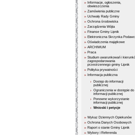
Informacje, ogłoszenia,
obwieszczenia
Zamówienia publiczne
Uchwały Rady Gminy
Ochrona środowiska
Zarządzenia Wójta
Finanse Gminy Lipnik
Elektroniczna Skrzynka Podaw
Oświadczenia majątkowe
ARCHIWUM
Praca
Studium uwarunkowań i kierunk
zagospodarowania
przestrzennego gminy Lipnik
Polityka prywatności
Informacja publiczna
Dostęp do informacji
publicznej
Ograniczenia w dostępie do
informacji publicznej
Ponowne wykorzystanie
informacji publicznej
Wnioski i petycje
Wykaz Dziennych Opiekunów
Ochrona Danych Osobowych
Raport o stanie Gminy Lipnik
Wybory i Referenda