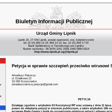
Biuletyn Informacji Publicznej
Urząd Gminy Lipnik
Lipnik 20, 27-540 Lipnik, powiat opatowski, woj. świętokrzyskie
tel. (0-15) 869 14 19, 869 14 10, fax. (0-15) 869 17 54
Bank Spółdzielczy w Tarnobrzegu o/w Lipniku
Numer rachunku : 96 9434 1041 2009 1940 0884 0014
http://www.lipnik.pl
ug@lipnik.pl
Petycja w sprawie szczepień przeciwko wirusowi
Arkadiusz Rakoczy
ul. Działkowa 22
32-065 Krzeszowice
arkadiuszrakoczy.petycje@gmail.com
w
a
PETYCJA
Działając zgodnie z artykułem 63 Konstytucji RP oraz ustawą z dnia 11 lipca
prawo do składania petycji w interesie publicznym, a także artykułem 18b
wzywam Radę Gminy Lipnik do rozpatrzenia niniejszej petycji i pilnego przyj