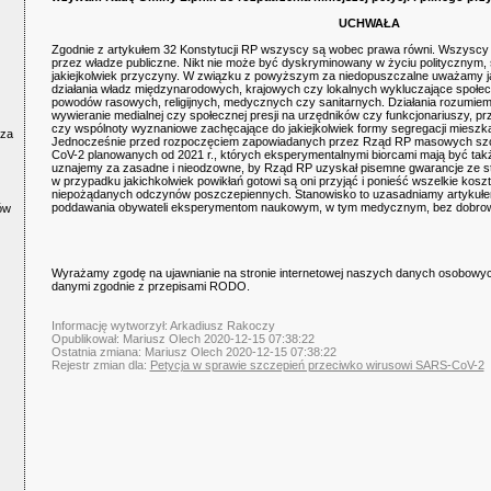
UCHWAŁA
Zgodnie z artykułem 32 Konstytucji RP wszyscy są wobec prawa równi. Wszyscy
przez władze publiczne. Nikt nie może być dyskryminowany w życiu politycznym
jakiejkolwiek przyczyny. W związku z powyższym za niedopuszczalne uważamy j
działania władz międzynarodowych, krajowych czy lokalnych wykluczające społec
powodów rasowych, religijnych, medycznych czy sanitarnych. Działania rozumiemy
wywieranie medialnej czy społecznej presji na urzędników czy funkcjonariuszy, pr
czy wspólnoty wyznaniowe zachęcające do jakiejkolwiek formy segregacji mieszk
cza
Jednocześnie przed rozpoczęciem zapowiadanych przez Rząd RP masowych szc
CoV-2 planowanych od 2021 r., których eksperymentalnymi biorcami mają być tak
uznajemy za zasadne i nieodzowne, by Rząd RP uzyskał pisemne gwarancje ze s
w przypadku jakichkolwiek powikłań gotowi są oni przyjąć i ponieść wszelkie kosz
niepożądanych odczynów poszczepiennych. Stanowisko to uzasadniamy artykułem 
poddawania obywateli eksperymentom naukowym, w tym medycznym, bez dobrowo
ów
Wyrażamy zgodę na ujawnianie na stronie internetowej naszych danych osobowyc
danymi zgodnie z przepisami RODO.
Informację wytworzył: Arkadiusz Rakoczy
Opublikował: Mariusz Olech 2020-12-15 07:38:22
Ostatnia zmiana: Mariusz Olech 2020-12-15 07:38:22
Rejestr zmian dla:
Petycja w sprawie szczepień przeciwko wirusowi SARS-CoV-2