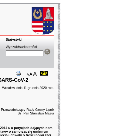
Statystyki
Wyszukiwarka treści:
A
A
A
 SARS-CoV-2
Wrocław, dnia 11 grudnia 2020 roku
Przewodniczący Rady Gminy Lipnik
Sz. Pan Stanisław Mazur
 2014 r. o petycjach dających nam
 ustawy o samorządzie gminnym
ęcia uchwały o treści poniższej.