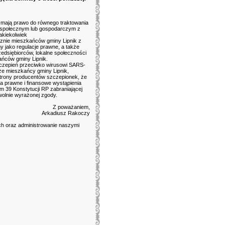
 mają prawo do równego traktowania
, społecznym lub gospodarczym z
akiekolwiek
znie mieszkańców gminy Lipnik z
 jako regulacje prawne, a także
zedsiębiorców, lokalne społeczności
ańców gminy Lipnik.
zepień przeciwko wirusowi SARS-
że mieszkańcy gminy Lipnik,
trony producentów szczepionek, że
ta prawne i finansowe wystąpienia
39 Konstytucji RP zabraniającej
lnie wyrażonej zgody.
Z poważaniem,
Arkadiusz Rakoczy
h oraz administrowanie naszymi