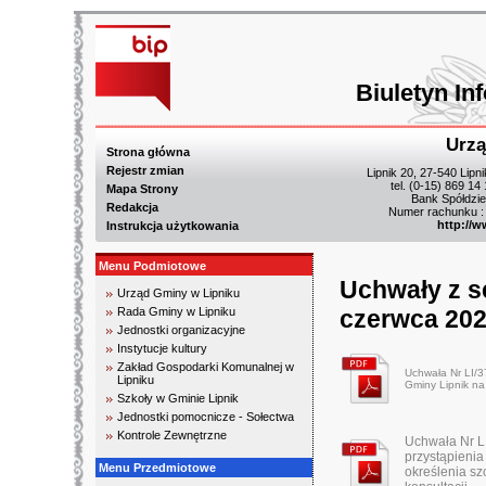
Biuletyn In
Urzą
Strona główna
Rejestr zmian
Lipnik 20, 27-540 Lipn
tel. (0-15) 869 14
Mapa Strony
Bank Spółdzie
Redakcja
Numer rachunku :
http://w
Instrukcja użytkowania
Menu Podmiotowe
Uchwały z s
Urząd Gminy w Lipniku
Rada Gminy w Lipniku
czerwca 202
Jednostki organizacyjne
Instytucje kultury
Zakład Gospodarki Komunalnej w
Uchwała Nr LI/3
Lipniku
Gminy Lipnik na
Szkoły w Gminie Lipnik
Jednostki pomocnicze - Sołectwa
Kontrole Zewnętrzne
Uchwała Nr L
przystąpienia
Menu Przedmiotowe
określenia sz