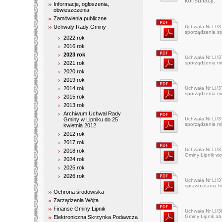
konsultacji.
Informacje, ogłoszenia,
obwieszczenia
Zamówienia publiczne
Uchwały Rady Gminy
Uchwała Nr LI/3
sporządzenia st
2022 rok
2016 rok
2023 rok
Uchwała Nr LI/3
2021 rok
sporządzenia mi
2020 rok
2019 rok
2014 rok
Uchwała Nr LI/3
sporządzenia mi
2015 rok
2013 rok
Archiwum Uchwał Rady
Uchwała Nr LI/3
Gminy w Lipniku do 25
sporządzenia mi
kwietnia 2012
2012 rok
2017 rok
Uchwała Nr LI/3
2018 rok
Gminy Lipnik wo
2024 rok
2025 rok
2026 rok
Uchwała Nr LI/3
sprawozdania f
Ochrona środowiska
Zarządzenia Wójta
Finanse Gminy Lipnik
Uchwała Nr LI/3
Gminy Lipnik ab
Elektroniczna Skrzynka Podawcza