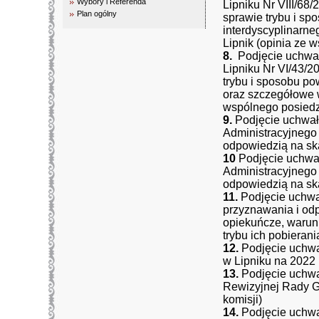
Wybory i Referenda
Lipniku Nr VIII/68
Plan ogólny
sprawie trybu i sp
interdyscyplinarn
Lipnik (opinia ze 
8.
Podjęcie uchwał
Lipniku Nr VI/43/2
trybu i sposobu po
oraz szczegółowe w
wspólnego posiedze
9.
Podjęcie uchwa
Administracyjnego
odpowiedzią na ska
10
Podjęcie uchwa
Administracyjnego
odpowiedzią na ska
11.
Podjęcie uchwa
przyznawania i odp
opiekuńcze, warun
trybu ich pobieran
12.
Podjęcie uchw
w Lipniku na 2022 
13.
Podjęcie uchwa
Rewizyjnej Rady G
komisji)
14.
Podjęcie uchwa