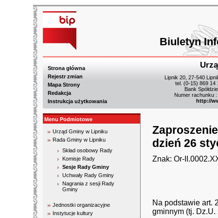
Biuletyn In
Urzą
Strona główna
Rejestr zmian
Lipnik 20, 27-540 Lipn
tel. (0-15) 869 14
Mapa Strony
Bank Spółdzie
Redakcja
Numer rachunku :
http://w
Instrukcja użytkowania
Menu Podmiotowe
Zaproszenie
Urząd Gminy w Lipniku
Rada Gminy w Lipniku
dzień 26 sty
Skład osobowy Rady
Znak: Or-II.0002.X
Komisje Rady
Sesje Rady Gminy
Uchwały Rady Gminy
Nagrania z sesji Rady
Gminy
Na podstawie art. 
Jednostki organizacyjne
gminnym (tj. Dz.U. 
Instytucje kultury