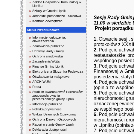
Zakład Gospodarki Komunalnej w
Lipniku
Szkoły w Gminie Lipnik
Jednostki pomocnicze - Sołectwa
Sesję Rady Gminy 
Kontrole Zewnętrzne
11.00 w siedzibie
Projekt porządku
Menu Przedmiotowe
Informacje, ogłoszenia,
1.
Otwarcie sesji, 
obwieszczenia
protokołów z XXXII
Zamówienia publiczne
2.
Podjęcie uchwały
Uchwały Rady Gminy
restauratorskie pr
Ochrona środowiska
wspólnego posiedze
Zarządzenia Wójta
3.
Podjęcie uchwały
Finanse Gminy Lipnik
Finansowej w Gmin
Elektroniczna Skrzynka Podawcza
posiedzenia stałyc
Oświadczenia majątkowe
4.
Podjęcie uchwał
ARCHIWUM
Praca
(opinia ze wspólne
Studium uwarunkowań i kierunków
5.
Podjęcie uchwał
zagospodarowania
nieruchomości gru
przestrzennego gminy Lipnik
oznaczonej ewidenc
Informacja publiczna
ze wspólnego posie
Polityka prywatności
6.
Podjęcie uchwał
Wykaz Dziennych Opiekunów
nieruchomości grun
Ochrona Danych Osobowych
Raport o stanie Gminy Lipnik
w Lipniku (opinia 
Deklaracja dostępności
7. Podjęcie uchwa