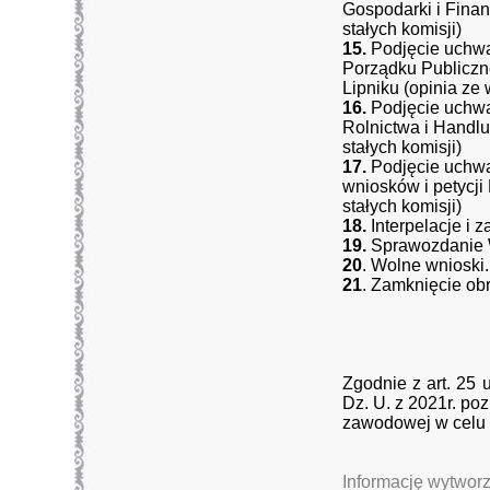
Gospodarki i Fina
stałych komisji)
15.
Podjęcie uchwa
Porządku Publiczn
Lipniku (opinia ze
16.
Podjęcie uchwa
Rolnictwa i Handl
stałych komisji)
17.
Podjęcie uchwa
wniosków i petycji
stałych komisji)
18.
Interpelacje i 
19.
Sprawozdanie W
20
. Wolne wnioski.
21
. Zamknięcie obr
Zgodnie z art. 25 
Dz. U. z 2021r. po
zawodowej w celu 
Informację wytwor