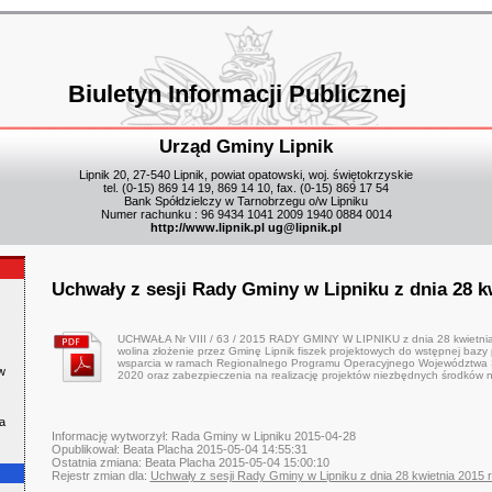
Biuletyn Informacji Publicznej
Urząd Gminy Lipnik
Lipnik 20, 27-540 Lipnik, powiat opatowski, woj. świętokrzyskie
tel. (0-15) 869 14 19, 869 14 10, fax. (0-15) 869 17 54
Bank Spółdzielczy w Tarnobrzegu o/w Lipniku
Numer rachunku : 96 9434 1041 2009 1940 0884 0014
http://www.lipnik.pl
ug@lipnik.pl
Uchwały z sesji Rady Gminy w Lipniku z dnia 28 k
UCHWAŁA Nr VIII / 63 / 2015 RADY GMINY W LIPNIKU z dnia 28 kwietnia
wolina złożenie przez Gminę Lipnik fiszek projektowych do wstępnej bazy p
wsparcia w ramach Regionalnego Programu Operacyjnego Województwa Ś
w
2020 oraz zabezpieczenia na realizację projektów niezbędnych środków n
a
Informację wytworzył: Rada Gminy w Lipniku 2015-04-28
Opublikował: Beata Placha 2015-05-04 14:55:31
Ostatnia zmiana: Beata Placha 2015-05-04 15:00:10
Rejestr zmian dla:
Uchwały z sesji Rady Gminy w Lipniku z dnia 28 kwietnia 2015 