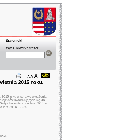
Statystyki
Wyszukiwarka treści:
A
A
A
wietnia 2015 roku.
 2015 roku w sprawie wyrażenia
rojektów kwalifikujących się do
więtokrzyskiego na lata 2014 –
a lata 2016 - 2020.
roku.