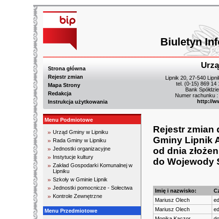
Biuletyn In
Urzą
Strona główna
Rejestr zmian
Lipnik 20, 27-540 Lipn
tel. (0-15) 869 14
Mapa Strony
Bank Spółdzie
Redakcja
Numer rachunku :
http://w
Instrukcja użytkowania
Menu Podmiotowe
Rejestr zmian
Urząd Gminy w Lipniku
Gminy Lipnik A
Rada Gminy w Lipniku
Jednostki organizacyjne
od dnia złożen
Instytucje kultury
do Wojewody 
Zakład Gospodarki Komunalnej w
Lipniku
Szkoły w Gminie Lipnik
Jednostki pomocnicze - Sołectwa
Imię i nazwisko:
C
Kontrole Zewnętrzne
Mariusz Olech
ed
Mariusz Olech
ed
Menu Przedmiotowe
Monika Kaczor
do