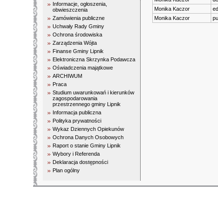
Informacje, ogłoszenia,
Monika Kaczor
ed
obwieszczenia
Zamówienia publiczne
Monika Kaczor
pu
Uchwały Rady Gminy
Ochrona środowiska
Zarządzenia Wójta
Finanse Gminy Lipnik
Elektroniczna Skrzynka Podawcza
Oświadczenia majątkowe
ARCHIWUM
Praca
Studium uwarunkowań i kierunków
zagospodarowania
przestrzennego gminy Lipnik
Informacja publiczna
Polityka prywatności
Wykaz Dziennych Opiekunów
Ochrona Danych Osobowych
Raport o stanie Gminy Lipnik
Wybory i Referenda
Deklaracja dostępności
Plan ogólny