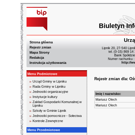
Biuletyn In
Urzą
Strona główna
Rejestr zmian
Lipnik 20, 27-540 Lipn
tel. (0-15) 869 14
Mapa Strony
Bank Spółdzie
Redakcja
Numer rachunku :
http://w
Instrukcja użytkowania
Menu Podmiotowe
Rejestr zmian dla: O
Urząd Gminy w Lipniku
Rada Gminy w Lipniku
Jednostki organizacyjne
Imię i nazwisko:
Instytucje kultury
Mariusz Olech
Zakład Gospodarki Komunalnej w
Mariusz Olech
Lipniku
Szkoły w Gminie Lipnik
Jednostki pomocnicze - Sołectwa
Kontrole Zewnętrzne
Menu Przedmiotowe