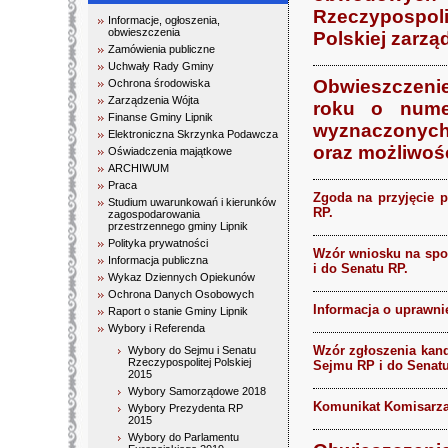
Rzeczypospol
Informacje, ogłoszenia,
obwieszczenia
Polskiej zarzą
Zamówienia publiczne
Uchwały Rady Gminy
Obwieszczenie
Ochrona środowiska
Zarządzenia Wójta
roku o nume
Finanse Gminy Lipnik
wyznaczonych
Elektroniczna Skrzynka Podawcza
oraz możliwoś
Oświadczenia majątkowe
ARCHIWUM
Praca
Zgoda na przyjęcie 
Studium uwarunkowań i kierunków
RP.
zagospodarowania
przestrzennego gminy Lipnik
Polityka prywatności
Wzór wniosku na spo
Informacja publiczna
i do Senatu RP.
Wykaz Dziennych Opiekunów
Ochrona Danych Osobowych
Informacja o uprawni
Raport o stanie Gminy Lipnik
Wybory i Referenda
Wzór zgłoszenia kan
Wybory do Sejmu i Senatu
Rzeczypospolitej Polskiej
Sejmu RP i do Senatu
2015
Wybory Samorządowe 2018
Komunikat Komisarza
Wybory Prezydenta RP
2015
Wybory do Parlamentu