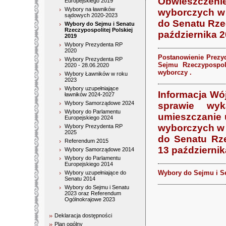
Obwieszczeni
Europejskiego 2019
Wybory na ławników
wyborczych w 
sądowych 2020-2023
do Senatu Rzec
Wybory do Sejmu i Senatu
Rzeczypospolitej Polskiej
października 20
2019
Wybory Prezydenta RP
2020
Postanowienie Prezy
Wybory Prezydenta RP
Sejmu Rzeczypospoli
2020 - 28.06.2020
wyborczy .
Wybory Ławników w roku
2023
Wybory uzupełniające
Informacja Wój
ławników 2024-2027
Wybory Samorządowe 2024
sprawie wy
Wybory do Parlamentu
umieszczanie 
Europejskiego 2024
wyborczych w 
Wybory Prezydenta RP
2025
do Senatu Rze
Referendum 2015
13 październik
Wybory Samorządowe 2014
Wybory do Parlamentu
Europejskiego 2014
Wybory do Sejmu i Se
Wybory uzupełniające do
Senatu 2014
Wybory do Sejmu i Senatu
2023 oraz Referendum
Ogólnokrajowe 2023
Deklaracja dostępności
Plan ogólny