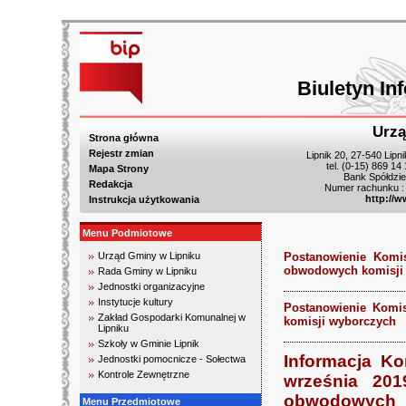
Biuletyn In
Urzą
Strona główna
Rejestr zmian
Lipnik 20, 27-540 Lipn
tel. (0-15) 869 14
Mapa Strony
Bank Spółdzie
Redakcja
Numer rachunku :
http://w
Instrukcja użytkowania
Menu Podmiotowe
Urząd Gminy w Lipniku
Postanowienie Komi
obwodowych komisji
Rada Gminy w Lipniku
Jednostki organizacyjne
Instytucje kultury
Postanowienie Komi
Zakład Gospodarki Komunalnej w
komisji wyborczych
Lipniku
Szkoły w Gminie Lipnik
Informacja K
Jednostki pomocnicze - Sołectwa
Kontrole Zewnętrzne
września 20
obwodowych 
Menu Przedmiotowe