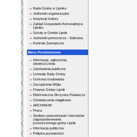
Rada Gminy w Lipniku
Jednostki organizacyjne
Instytucje kultury
Zakład Gospodarki Komunalnej w
Lipniku
Szkoły w Gminie Lipnik
Jednostki pomocnicze - Sołectwa
Kontrole Zewnętrzne
Menu Przedmiotowe
Informacje, ogłoszenia,
obwieszczenia
Zamówienia publiczne
Uchwały Rady Gminy
Ochrona środowiska
Zarządzenia Wójta
Finanse Gminy Lipnik
Elektroniczna Skrzynka Podawcza
Oświadczenia majątkowe
ARCHIWUM
Praca
Studium uwarunkowań i kierunków
zagospodarowania
przestrzennego gminy Lipnik
Informacja publiczna
Polityka prywatności