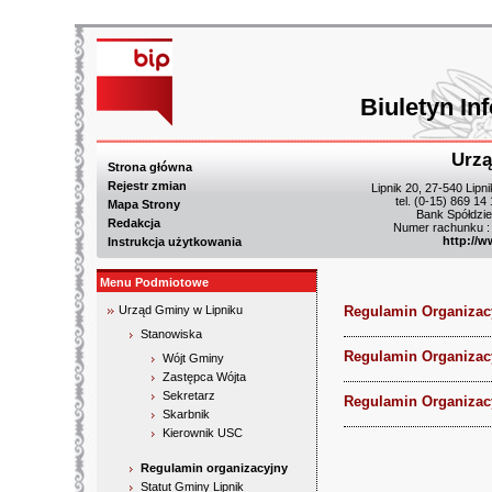
Biuletyn In
Urzą
Strona główna
Rejestr zmian
Lipnik 20, 27-540 Lipn
tel. (0-15) 869 14
Mapa Strony
Bank Spółdzie
Redakcja
Numer rachunku :
http://w
Instrukcja użytkowania
Menu Podmiotowe
Urząd Gminy w Lipniku
Regulamin Organizacy
Stanowiska
Regulamin Organizacy
Wójt Gminy
Zastępca Wójta
Sekretarz
Regulamin Organizacy
Skarbnik
Kierownik USC
Regulamin organizacyjny
Statut Gminy Lipnik