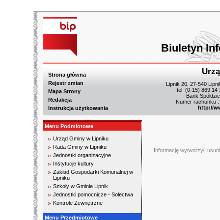
Biuletyn In
Urzą
Strona główna
Rejestr zmian
Lipnik 20, 27-540 Lipn
tel. (0-15) 869 14
Mapa Strony
Bank Spółdzie
Redakcja
Numer rachunku :
http://w
Instrukcja użytkowania
Menu Podmiotowe
Urząd Gminy w Lipniku
Rada Gminy w Lipniku
Informację wytworzył: usunię
Jednostki organizacyjne
Instytucje kultury
Zakład Gospodarki Komunalnej w
Lipniku
Szkoły w Gminie Lipnik
Jednostki pomocnicze - Sołectwa
Kontrole Zewnętrzne
Menu Przedmiotowe