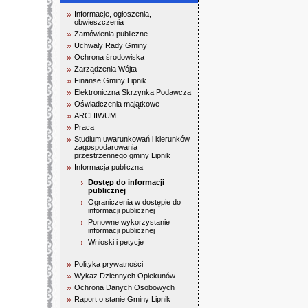
Informacje, ogłoszenia,
obwieszczenia
Zamówienia publiczne
Uchwały Rady Gminy
Ochrona środowiska
Zarządzenia Wójta
Finanse Gminy Lipnik
Elektroniczna Skrzynka Podawcza
Oświadczenia majątkowe
ARCHIWUM
Praca
Studium uwarunkowań i kierunków
zagospodarowania
przestrzennego gminy Lipnik
Informacja publiczna
Dostęp do informacji
publicznej
Ograniczenia w dostępie do
informacji publicznej
Ponowne wykorzystanie
informacji publicznej
Wnioski i petycje
Polityka prywatności
Wykaz Dziennych Opiekunów
Ochrona Danych Osobowych
Raport o stanie Gminy Lipnik