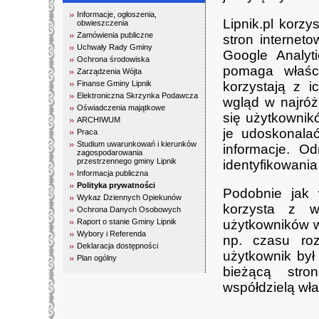
Informacje, ogłoszenia,
Lipnik.pl korzy
obwieszczenia
Zamówienia publiczne
stron internet
Uchwały Rady Gminy
Google Analyti
Ochrona środowiska
pomaga właści
Zarządzenia Wójta
Finanse Gminy Lipnik
korzystają z i
Elektroniczna Skrzynka Podawcza
wgląd w najróż
Oświadczenia majątkowe
się użytkownik
ARCHIWUM
je udoskonala
Praca
Studium uwarunkowań i kierunków
informacje. O
zagospodarowania
przestrzennego gminy Lipnik
identyfikowani
Informacja publiczna
Polityka prywatności
Podobnie jak 
Wykaz Dziennych Opiekunów
korzysta z w
Ochrona Danych Osobowych
Raport o stanie Gminy Lipnik
użytkowników wi
Wybory i Referenda
np. czasu roz
Deklaracja dostępności
użytkownik był j
Plan ogólny
bieżącą stron
współdzielą wł