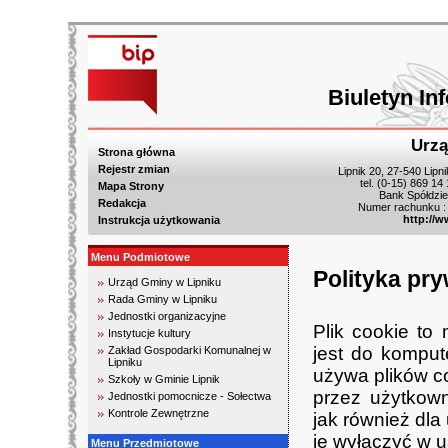
Biuletyn In
Urzą
Strona główna
Rejestr zmian
Lipnik 20, 27-540 Lipn
tel. (0-15) 869 14
Mapa Strony
Bank Spółdzie
Redakcja
Numer rachunku :
http://w
Instrukcja użytkowania
Menu Podmiotowe
Polityka pr
Urząd Gminy w Lipniku
Rada Gminy w Lipniku
Jednostki organizacyjne
Plik cookie to
Instytucje kultury
jest do komput
Zakład Gospodarki Komunalnej w
Lipniku
używa plików co
Szkoły w Gminie Lipnik
przez użytkown
Jednostki pomocnicze - Sołectwa
Kontrole Zewnętrzne
jak również dl
je wyłączyć w u
Menu Przedmiotowe