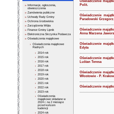
Oświadczenie majątk
Polit.
Informacje, ogłoszenia,
obwieszczenia
Zamówienia publiczne
Oświadczenie mająt
Uchwały Rady Gminy
Paradowski Grzegorz
Ochrona środowiska
Zarządzenia Wójta
Oświadczenie majątk
Finanse Gminy Lipnik
Anna Marzena Jawor
Elektroniczna Skrzynka Podawcza
Oświadczenia majątkowe
Oświadczenie majątk
Oświadczenia majątkowe
Radnych
Edyta
2014 rok
2015 rok
Oświadczenie majątko
2016 rok
Luśtan Teresa
2017 rok
2018 rok
Oświadczenie majątk
2019 rok
Włostowie - P. Krako
2020 rok
2021 rok
Oświadczenie majątko
2022 rok
2023 rok
Oświadczenia
majątkowe składane w
2024 r. na 2 miesiące
przed końcem
kadencji
2024 rok