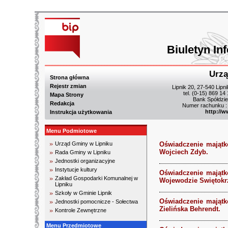
Biuletyn In
Urzą
Strona główna
Rejestr zmian
Lipnik 20, 27-540 Lipn
tel. (0-15) 869 14
Mapa Strony
Bank Spółdzie
Redakcja
Numer rachunku :
http://w
Instrukcja użytkowania
Menu Podmiotowe
Urząd Gminy w Lipniku
Oświadczenie majątk
Wojciech Zdyb.
Rada Gminy w Lipniku
Jednostki organizacyjne
Instytucje kultury
Oświadczenie majątk
Zakład Gospodarki Komunalnej w
Wojewodzie Swiętokr
Lipniku
Szkoły w Gminie Lipnik
Oświadczenie majątk
Jednostki pomocnicze - Sołectwa
Zielińska Behrendt.
Kontrole Zewnętrzne
Menu Przedmiotowe