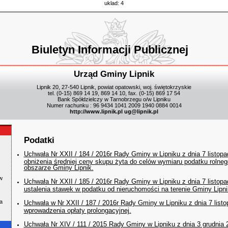
uklad: 4
Biuletyn Informacji Publicznej
Urząd Gminy Lipnik
Lipnik 20, 27-540 Lipnik, powiat opatowski, woj. świętokrzyskie
tel. (0-15) 869 14 19, 869 14 10, fax. (0-15) 869 17 54
Bank Spółdzielczy w Tarnobrzegu o/w Lipniku
Numer rachunku : 96 9434 1041 2009 1940 0884 0014
http://www.lipnik.pl
ug@lipnik.pl
Podatki
Uchwała Nr XXII / 184 / 2016r Rady Gminy w Lipniku z dnia 7 listop
obniżenia średniej ceny skupu żyta do celów wymiaru podatku rolne
obszarze Gminy Lipnik.
w
Uchwała Nr XXII / 185 / 2016r Rady Gminy w Lipniku z dnia 7 listop
ustalenia stawek w podatku od nieruchomości na terenie Gminy Lipni
a
Uchwała w Nr XXII / 187 / 2016r Rady Gminy w Lipniku z dnia 7 list
wprowadzenia opłaty prolongacyjnej.
Uchwała Nr XIV / 111 / 2015 Rady Gminy w Lipniku z dnia 3 grudnia 