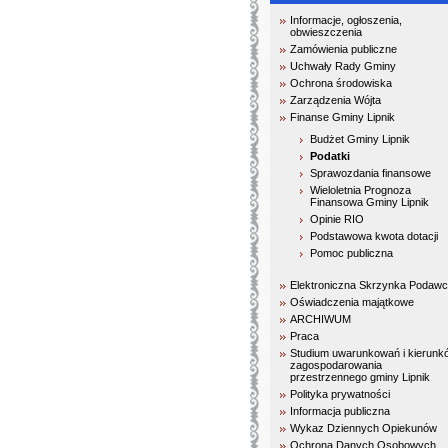
Informacje, ogłoszenia,
obwieszczenia
Zamówienia publiczne
Uchwały Rady Gminy
Ochrona środowiska
Zarządzenia Wójta
Finanse Gminy Lipnik
Budżet Gminy Lipnik
Podatki
Sprawozdania finansowe
Wieloletnia Prognoza
Finansowa Gminy Lipnik
Opinie RIO
Podstawowa kwota dotacji
Pomoc publiczna
Elektroniczna Skrzynka Podaw
Oświadczenia majątkowe
ARCHIWUM
Praca
Studium uwarunkowań i kierunk
zagospodarowania
przestrzennego gminy Lipnik
Polityka prywatności
Informacja publiczna
Wykaz Dziennych Opiekunów
Ochrona Danych Osobowych