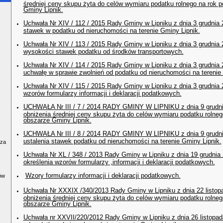
średniej ceny skupu żyta do celów wymiaru podatku rolnego na rok 
Gminy Lipnik.
Uchwała Nr XIV / 112 / 2015 Rady Gminy w Lipniku z dnia 3 grudnia 
stawek w podatku od nieruchomości na terenie Gminy Lipnik.
Uchwała Nr XIV / 113 / 2015 Rady Gminy w Lipniku z dnia 3 grudnia 
wysokości stawek podatku od środków transportowych.
Uchwała Nr XIV / 114 / 2015 Rady Gminy w Lipniku z dnia 3 grudnia 
uchwałę w sprawie zwolnień od podatku od nieruchomości na terenie
Uchwała Nr XIV / 115 / 2015 Rady Gminy w Lipniku z dnia 3 grudnia 
wzorów formularzy informacji i deklaracji podatkowych.
UCHWAŁA Nr III / 7 / 2014 RADY GMINY W LIPNIKU z dnia 9 grudni
obniżenia średniej ceny skupu żyta do celów wymiaru podatku rolne
obszarze Gminy Lipnik.
UCHWAŁA Nr III / 8 / 2014 RADY GMINY W LIPNIKU z dnia 9 grudni
ustalenia stawek podatku od nieruchomości na terenie Gminy Lipnik.
cza
Uchwała Nr XL / 348 / 2013 Rady Gminy w Lipniku z dnia 19 grudnia
określenia wzorów formularzy ,informacji i deklaracji podatkowych.
Wzory formularzy informacji i deklaracji podatkowych.
ów
Uchwała Nr XXXIX /340/2013 Rady Gminy w Lipniku z dnia 22 listop
obniżenia średniej ceny skupu żyta do celów wymiaru podatku rolne
obszarze Gminy Lipnik.
Uchwała nr XXVII/220/2012 Rady Gminy w Lipniku z dnia 26 listopada