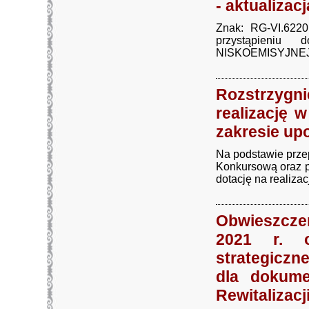
- aktualizac
Znak: RG-VI.622
przystąpieni
NISKOEMISYJNEJ DL
Rozstrzygn
realizację 
zakresie up
Na podstawie prze
Konkursową oraz p
dotację na realizacj
Obwieszczen
2021 r. o
strategicz
dla dokum
Rewitalizacj