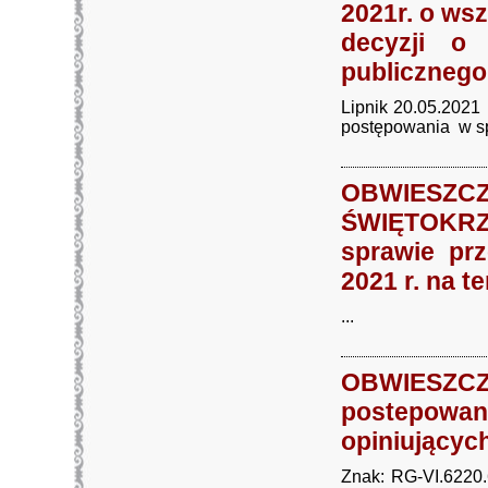
2021r. o ws
decyzji o 
publicznego
Lipnik 20.05.20
postępowania w spr
OBWIE
ŚWIĘTOKRZY
sprawie prz
2021 r. na 
...
OBWIESZCZE
postepow
opiniującyc
Znak: RG-VI.6220