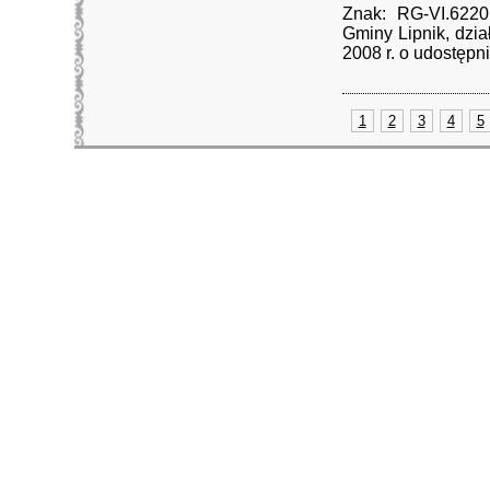
Znak: RG-VI.6220
Gminy Lipnik, dzia
2008 r. o udostępnia
1
2
3
4
5