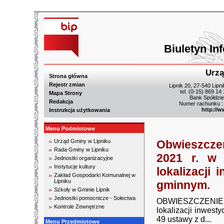
Biuletyn In
Urzą
Strona główna
Rejestr zmian
Lipnik 20, 27-540 Lipn
tel. (0-15) 869 14
Mapa Strony
Bank Spółdzie
Redakcja
Numer rachunku :
http://w
Instrukcja użytkowania
Menu Podmiotowe
Urząd Gminy w Lipniku
Obwieszczen
Rada Gminy w Lipniku
2021 r. w 
Jednostki organizacyjne
Instytucje kultury
lokalizacji
Zakład Gospodarki Komunalnej w
Lipniku
gminnym.
Szkoły w Gminie Lipnik
Jednostki pomocnicze - Sołectwa
OBWIESZCZENIE z d
Kontrole Zewnętrzne
lokalizacji inwest
49 ustawy z d...
Menu Przedmiotowe