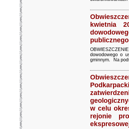
Obwieszcz
kwietnia 2
dowodowego 
publicznego
OBWIESZCZENIE z
dowodowego o usta
gminnym. Na podsta
Obwieszc
Podkarpac
zatwierdze
geologiczn
w celu okr
rejonie pr
ekspresowej