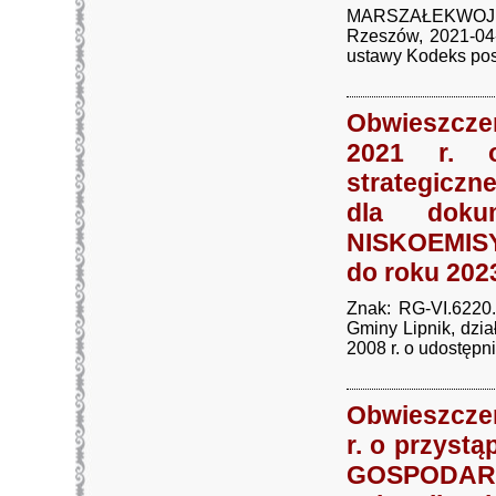
MARSZAŁEKWOJE
Rzeszów, 2021-04-
ustawy Kodeks pos
Obwieszczen
2021 r. o
strategicz
dla dok
NISKOEMISY
do roku 202
Znak: RG-VI.6220
Gminy Lipnik, dzia
2008 r. o udostępnia
Obwieszczen
r. o przyst
GOSPODARK