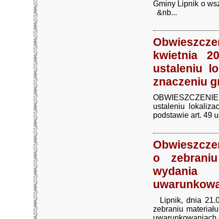
Gminy Lipnik o ws
&nb...
Obwieszcz
kwietnia 2
ustaleniu l
znaczeniu 
OBWIESZCZENIE z
ustaleniu lokaliz
podstawie art. 49 u
Obwieszczen
o zebrani
wydania
uwarunkowa
Lipnik, dnia 21
zebraniu materia
uwarunkowaniach d