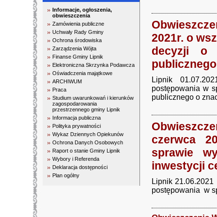
Informacje, ogłoszenia,
obwieszczenia
Obwieszcze
Zamówienia publiczne
Uchwały Rady Gminy
2021r. o ws
Ochrona środowiska
decyzji o 
Zarządzenia Wójta
Finanse Gminy Lipnik
publicznego
Elektroniczna Skrzynka Podawcza
Oświadczenia majątkowe
Lipnik 01.07.2
ARCHIWUM
postępowania w spr
Praca
publicznego o zna
Studium uwarunkowań i kierunków
zagospodarowania
przestrzennego gminy Lipnik
Informacja publiczna
Obwieszcz
Polityka prywatności
Wykaz Dziennych Opiekunów
czerwca 2
Ochrona Danych Osobowych
sprawie wy
Raport o stanie Gminy Lipnik
Wybory i Referenda
inwestycji 
Deklaracja dostępności
Plan ogólny
Lipnik 21.06.20
postępowania w spr