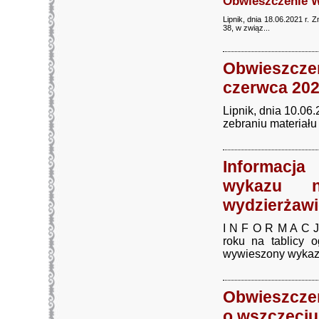
Obwieszczenie Wó
Lipnik, dnia 18.06.2021
38, w związ...
Obwieszcz
czerwca 202
Lipnik, dnia 10
zebraniu materiał
Informacja
wykazu n
wydzierżawi
I N F O R M A C J
roku na tablicy 
wywieszony wykaz 
Obwieszczen
o wszczęciu