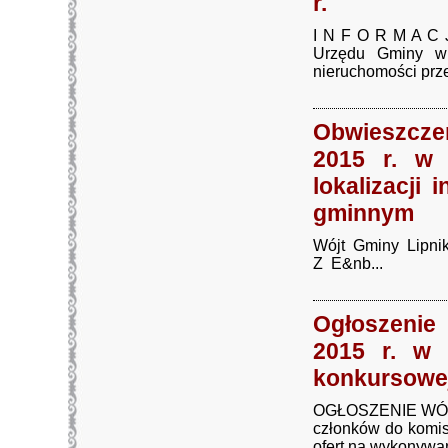
r.
I N F O R M A C J
Urzędu Gminy w 
nieruchomości prze
Obwieszczen
2015 r. w 
lokalizacji
gminnym
Wójt Gminy Lipn
Z E&nb...
Ogłoszenie
2015 r. w 
konkursowe
OGŁOSZENIE WÓJTA
członków do komis
ofert na wykonywani