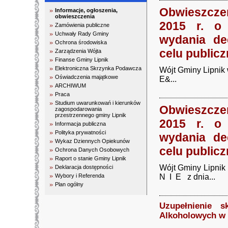
Obwieszczen
Informacje, ogłoszenia,
obwieszczenia
2015 r. o
Zamówienia publiczne
Uchwały Rady Gminy
wydania dec
Ochrona środowiska
celu public
Zarządzenia Wójta
Finanse Gminy Lipnik
Elektroniczna Skrzynka Podawcza
Wójt Gminy Lipni
Oświadczenia majątkowe
E&...
ARCHIWUM
Praca
Studium uwarunkowań i kierunków
Obwieszczen
zagospodarowania
przestrzennego gminy Lipnik
2015 r. o
Informacja publiczna
Polityka prywatności
wydania dec
Wykaz Dziennych Opiekunów
celu public
Ochrona Danych Osobowych
Raport o stanie Gminy Lipnik
Wójt Gminy Lipni
Deklaracja dostępności
Wybory i Referenda
N I E z dnia...
Plan ogólny
Uzupełnienie 
Alkoholowych w 