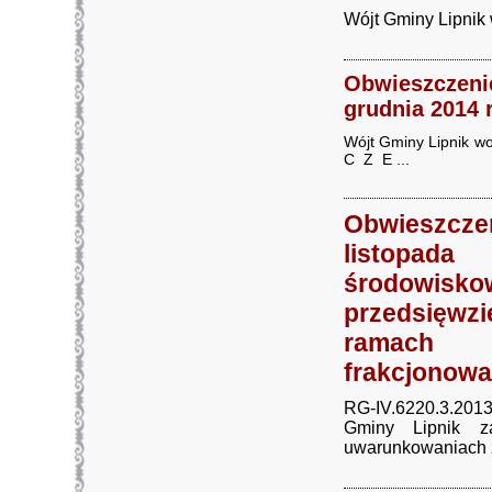
Wójt Gminy Lipni
Obwieszczen
grudnia 2014 
Wójt Gminy Lipnik
C Z E ...
Obwieszcz
listopad
środowisk
przedsięwzi
ramach m
frakcjonow
RG-IV.6220.3.20
Gminy Lipnik 
uwarunkowaniach z