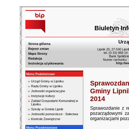
Biuletyn In
Urzą
Strona główna
Rejestr zmian
Lipnik 20, 27-540 Lipn
tel. (0-15) 869 14
Mapa Strony
Bank Spółdzie
Redakcja
Numer rachunku :
http://w
Instrukcja użytkowania
Menu Podmiotowe
Urząd Gminy w Lipniku
Sprawozdan
Rada Gminy w Lipniku
Gminy Lipni
Jednostki organizacyjne
Instytucje kultury
2014
Zakład Gospodarki Komunalnej w
Lipniku
Sprawozdanie z re
Szkoły w Gminie Lipnik
pozarządowymi z
Jednostki pomocnicze - Sołectwa
organizacjami poza
Kontrole Zewnętrzne
Menu Przedmiotowe