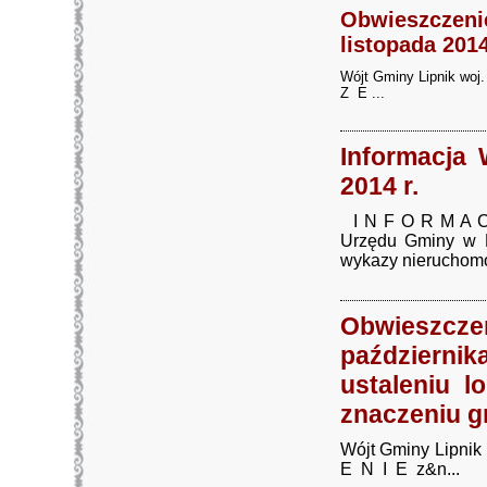
Obwieszczen
listopada 2014
Wójt Gminy Lipnik 
Z E ...
Informacja 
2014 r.
I N F O R M A C J
Urzędu Gminy w L
wykazy nieruchomo
Obwieszcz
październik
ustaleniu l
znaczeniu 
Wójt Gminy Lipni
E N I E z&n...