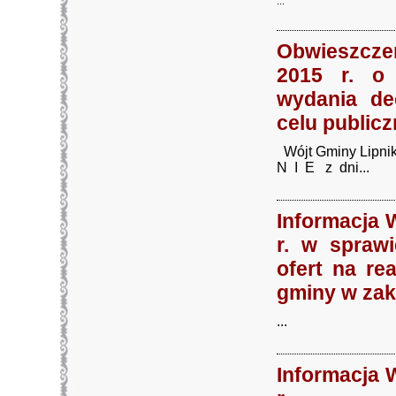
...
Obwieszczen
2015 r. o
wydania dec
celu public
Wójt Gminy Lipni
N I E z dni...
Informacja 
r. w sprawi
ofert na re
gminy w zak
...
Informacja 