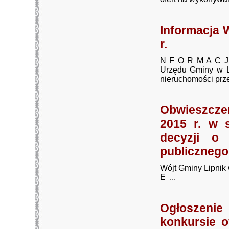
Informacja 
r.
N F O R M A C J 
Urzędu Gminy w L
nieruchomości prze
Obwieszczen
2015 r. w 
decyzji o 
publicznego
Wójt Gminy Lipni
E ...
Ogłoszeni
konkursie o