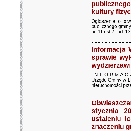
publiczneg
kultury fizy
Ogłoszenie o otw
publicznego gminy
art.11 ust.2 i art. 13
Informacja 
sprawie wy
wydzierżawi
I N F O R M A C J
Urzędu Gminy w Li
nieruchomości prze
Obwieszcz
stycznia 2
ustaleniu l
znaczeniu 